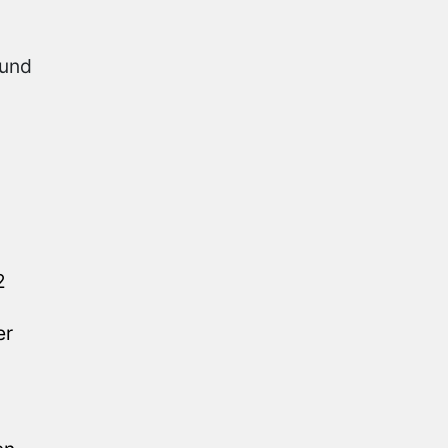
 und
2
er